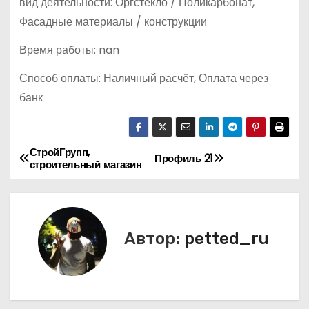
вид деятельности: Оргстекло / Поликарбонат,
Фасадные материалы / конструкции
Время работы: nan
Способ оплаты: Наличный расчёт, Оплата через
банк
СтройГрупп,
Н
Профиль 21
строительный магазин
а
в
Автор:
petted_ru
и
г
а