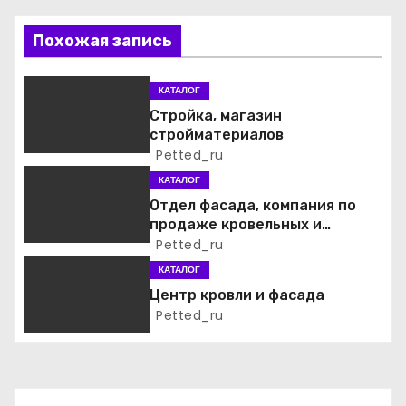
ц
Похожая запись
и
КАТАЛОГ
я
Стройка, магазин
стройматериалов
п
Petted_ru
о
КАТАЛОГ
Отдел фасада, компания по
з
продаже кровельных и
фасадных материалов
Petted_ru
а
КАТАЛОГ
п
Центр кровли и фасада
Petted_ru
и
с