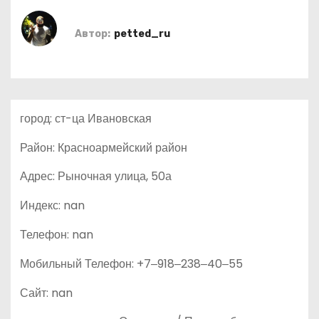
о
м
Автор:
petted_ru
у
город: ст-ца Ивановская
Район: Красноармейский район
Адрес: Рыночная улица, 50а
Индекс: nan
Телефон: nan
Мобильный Телефон: +7‒918‒238‒40‒55
Сайт: nan