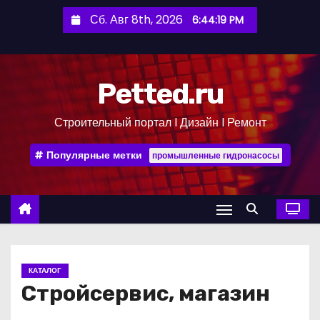
П
Сб. Авг 8th, 2026
6:44:20 PM
е
р
е
Petted.ru
й
т
Строительный портал l Дизайн l Ремонт
и
к
Популярные метки
промышленные гидронасосы
с
о
д
е
р
ж
КАТАЛОГ
и
Стройсервис, магазин
м