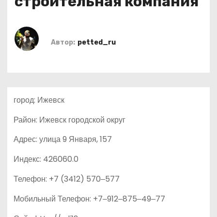
строительная компания
о
м
у
Автор:
petted_ru
город: Ижевск
Район: Ижевск городской округ
Адрес: улица 9 Января, 157
Индекс: 426060.0
Телефон: +7 (3412) 570‒577
Мобильный Телефон: +7‒912‒875‒49‒77