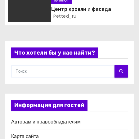
КАТАЛОГ
п
Центр кровли и фасада
Petted_ru
и
с
я
Что хотели бы у нас найти?
м
Информация для гостей
Авторам и правообладателям
Карта сайта