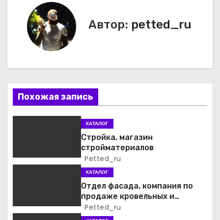
в
Автор:
petted_ru
и
г
а
ц
Похожая запись
и
КАТАЛОГ
я
Стройка, магазин
стройматериалов
п
Petted_ru
о
КАТАЛОГ
Отдел фасада, компания по
з
продаже кровельных и
фасадных материалов
Petted_ru
а