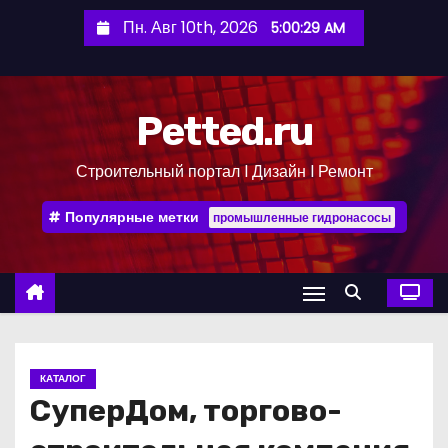
П
Пн. Авг 10th, 2026
5:00:30 AM
е
р
е
Petted.ru
й
т
Строительный портал l Дизайн l Ремонт
и
к
Популярные метки
промышленные гидронасосы
с
о
д
е
р
ж
КАТАЛОГ
и
СуперДом, торгово-
м