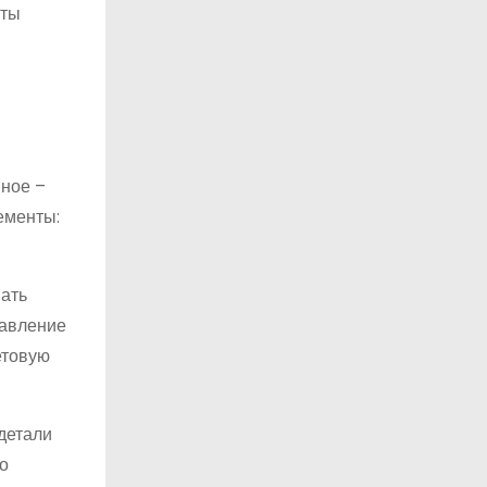
оты
нное –
ементы:
вать
равление
етовую
детали
о