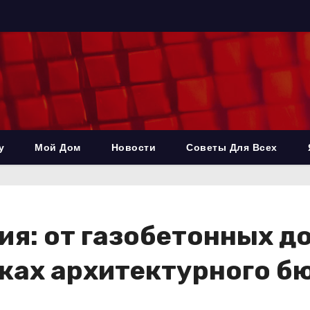
у
Мой Дом
Новости
Советы Для Всех
ия: от газобетонных д
ках архитектурного б