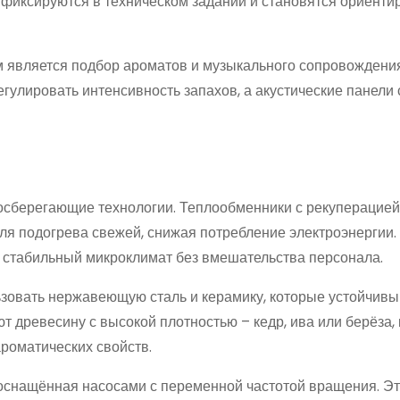
фиксируются в техническом задании и становятся ориенти
 является подбор ароматов и музыкального сопровождения
улировать интенсивность запахов, а акустические панели
сберегающие технологии. Теплообменники с рекуперацией
для подогрева свежей, снижая потребление электроэнергии
 стабильный микроклимат без вмешательства персонала.
ьзовать нержавеющую сталь и керамику, которые устойчивы
ют древесину с высокой плотностью – кедр, ива или берёза,
ароматических свойств.
оснащённая насосами с переменной частотой вращения. Э