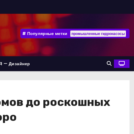
Популярные метки
промышленные гидронасосы
Я — Дизайнер
омов до роскошных
юро