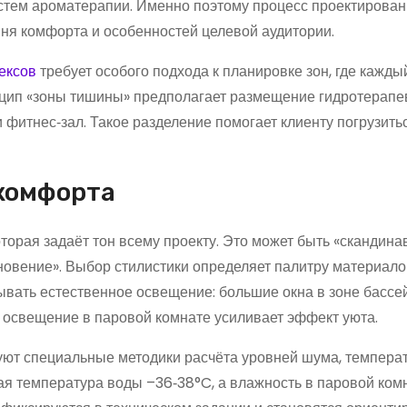
истем ароматерапии. Именно поэтому процесс проектирова
вня комфорта и особенностей целевой аудитории.
ексов
требует особого подхода к планировке зон, где кажды
цип «зоны тишины» предполагает размещение гидротерапе
и фитнес‑зал. Такое разделение помогает клиенту погрузить
 комфорта
торая задаёт тон всему проекту. Это может быть «скандина
новение». Выбор стилистики определяет палитру материало
ывать естественное освещение: большие окна в зоне бассе
 освещение в паровой комнате усиливает эффект уюта.
ют специальные методики расчёта уровней шума, темпера
ая температура воды –36‑38°C, а влажность в паровой ком