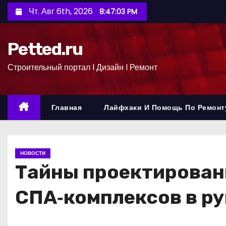
П
Чт. Авг 6th, 2026
8:47:04 PM
е
р
Petted.ru
е
й
Строительный портал l Дизайн l Ремонт
т
и
к
Главная
Лайфхаки И Помощь По Ремонт
с
о
д
НОВОСТИ
е
Тайны проектирован
р
ж
СПА‑комплексов в ру
и
м