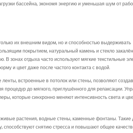
загрузки бассейна, экономя энергию и уменьшая шум от раб
олько их внешним видом, но и способностью выдерживать
ользящим покрытием, натуральный камень и стекло закалё
. В зонах отдыха часто используют мягкие текстильные эл
рму и цвет даже после частого контакта с водой.
ленты, встроенные в потолок или стены, позволяют созда
ля процедур до мягкого, приглушённого для релаксации. Уп
еры, которые синхронно меняют интенсивность света и цв
 живые растения, водные стены, каменные фонтаны. Такие 
, способствуют снятию стресса и повышают общее качеств