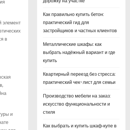
дорожку на участке
ния
Как правильно купить бетон:
практический гид для
й элемент
застройщиков и частных клиентов
втических
ся в
Металлические шкафы: как
выбрать надёжный вариант и где
купить
Квартирный переезд без стресса:
вская
практический чек-лист для семьи
в,
йна
Производство мебели на заказ:
искусство функциональности и
стиля
туры и
нате
Как выбрать и купить шкаф‑купе в