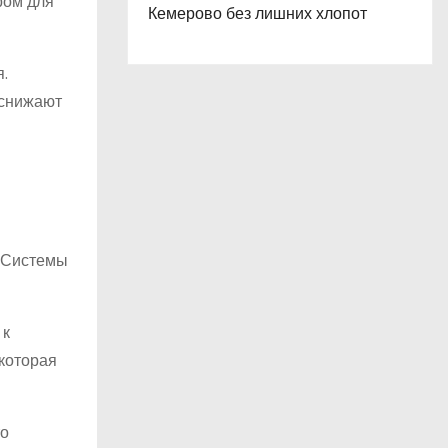
ром для
Кемерово без лишних хлопот
.
 снижают
. Системы
 к
 которая
то