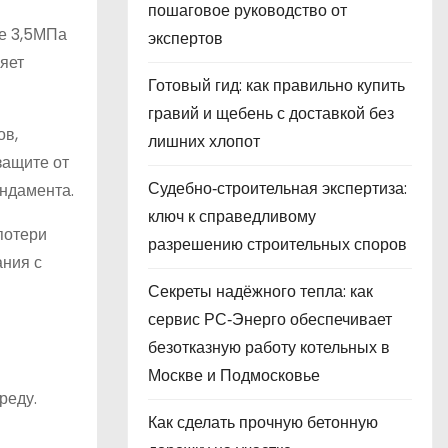
пошаговое руководство от
ее 3,5МПа
экспертов
яет
Готовый гид: как правильно купить
гравий и щебень с доставкой без
ов,
лишних хлопот
защите от
Судебно‑строительная экспертиза:
ундамента.
ключ к справедливому
потери
разрешению строительных споров
ания с
Секреты надёжного тепла: как
сервис РС‑Энерго обеспечивает
безотказную работу котельных в
Москве и Подмосковье
реду.
Как сделать прочную бетонную