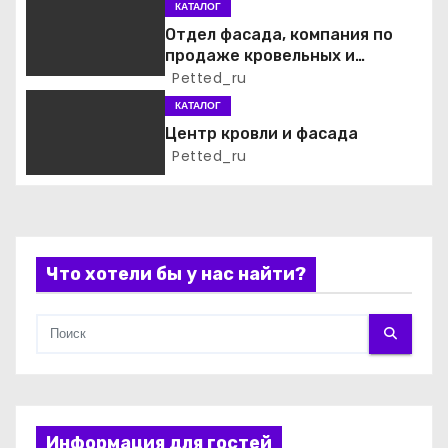
о
КАТАЛОГ
Отдел фасада, компания по
з
продаже кровельных и
фасадных материалов
Petted_ru
а
КАТАЛОГ
п
Центр кровли и фасада
Petted_ru
и
с
я
Что хотели бы у нас найти?
м
Информация для гостей