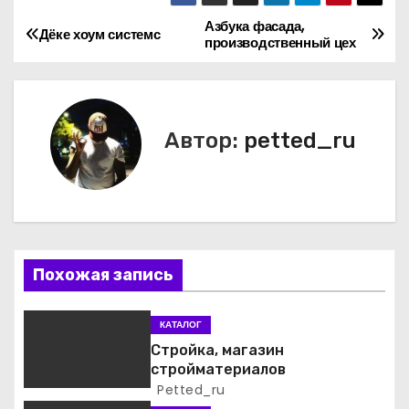
Азбука фасада,
Н
Дёке хоум системс
производственный цех
а
в
Автор:
petted_ru
и
г
а
ц
Похожая запись
и
КАТАЛОГ
я
Стройка, магазин
стройматериалов
п
Petted_ru