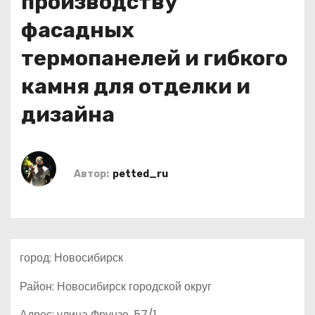
производству
о
фасадных
м
у
термопанелей и гибкого
камня для отделки и
дизайна
Автор:
petted_ru
город: Новосибирск
Район: Новосибирск городской округ
Адрес: улица Фрунзе, 57/1