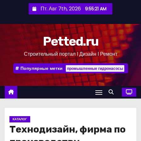
П
Пт. Авг 7th, 2026
9:55:22 AM
е
р
е
Petted.ru
й
т
Строительный портал l Дизайн l Ремонт
и
к
Популярные метки
промышленные гидронасосы
с
о
д
е
р
ж
КАТАЛОГ
и
Технодизайн, фирма по
м