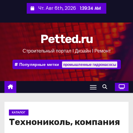
П
Чт. Авг 6th, 2026
1:39:34 AM
е
р
е
Petted.ru
й
т
Строительный портал l Дизайн l Ремонт
и
к
Популярные метки
промышленные гидронасосы
с
о
д
е
р
ж
КАТАЛОГ
и
Технониколь, компания
м