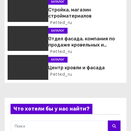
я
КАТАЛОГ
Стройка, магазин
п
стройматериалов
Petted_ru
о
КАТАЛОГ
з
Отдел фасада, компания по
продаже кровельных и
а
фасадных материалов
Petted_ru
КАТАЛОГ
п
Центр кровли и фасада
и
Petted_ru
с
я
Что хотели бы у нас найти?
м