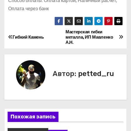
Способ оплаты: Оплата картой, Наличный расчёт,
Оплата через банк
Мастерская гибки
Н
Гибкий Камень
металла, ИП Мавленко
А.Н.
а
в
и
Автор:
petted_ru
г
а
ц
Похожая запись
и