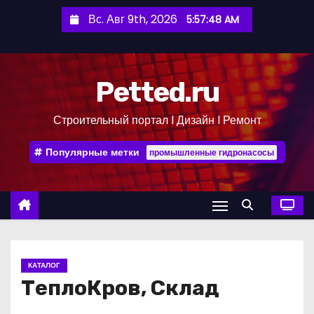
П
Вс. Авг 9th, 2026
5:57:48 AM
е
р
е
Petted.ru
й
т
Строительный портал l Дизайн l Ремонт
и
к
Популярные метки
промышленные гидронасосы
с
о
д
е
р
ж
КАТАЛОГ
и
ТеплоКров, Склад
м