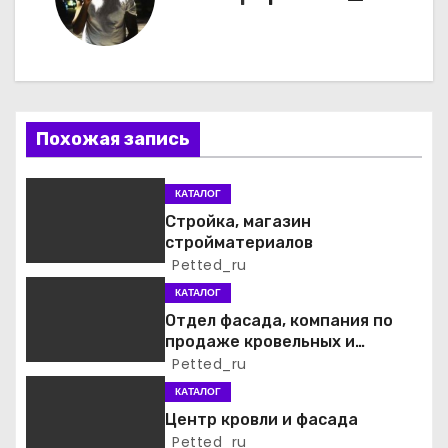
и
г
а
Похожая запись
ц
и
КАТАЛОГ
Стройка, магазин
я
стройматериалов
Petted_ru
п
КАТАЛОГ
о
Отдел фасада, компания по
продаже кровельных и
з
фасадных материалов
Petted_ru
а
КАТАЛОГ
Центр кровли и фасада
п
Petted_ru