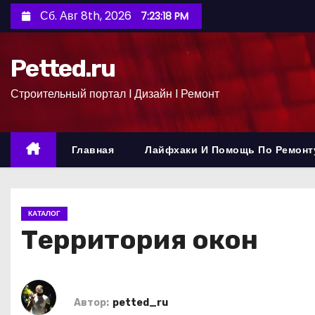
П
Сб. Авг 8th, 2026
7:23:19 PM
е
р
Petted.ru
е
й
Строительный портал l Дизайн l Ремонт
т
и
к
Главная
Лайфхаки И Помощь По Ремонт
с
о
д
КАТАЛОГ
е
Территория окон
р
ж
и
м
Автор:
petted_ru