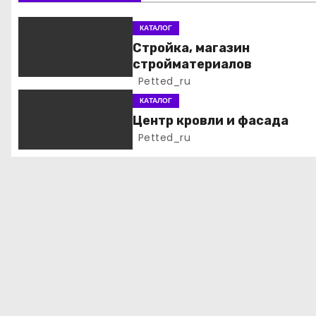
и
КАТАЛОГ
я
Стройка, магазин
стройматериалов
п
Petted_ru
о
КАТАЛОГ
Центр кровли и фасада
з
Petted_ru
а
п
и
с
я
м