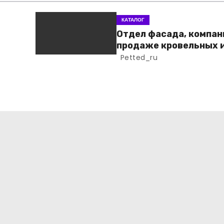
КАТАЛОГ
Отдел фасада, компан
продаже кровельных 
фасадных материало
Petted_ru