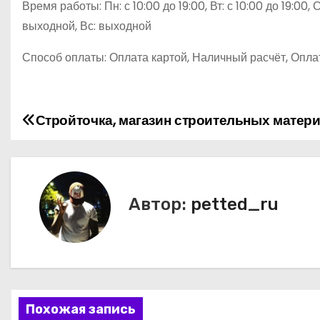
Время работы: Пн: с 10:00 до 19:00, Вт: с 10:00 до 19:00, Ср
выходной, Вс: выходной
Способ оплаты: Оплата картой, Наличный расчёт, Оплат
Стройточка, магазин строительных матер
Н
а
в
Автор:
petted_ru
и
г
а
ц
Похожая запись