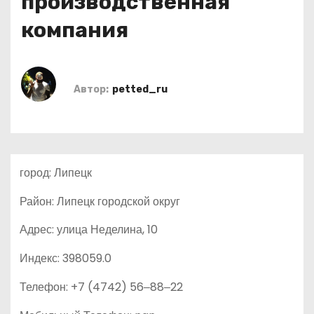
производственная
о
компания
м
у
Автор:
petted_ru
город: Липецк
Район: Липецк городской округ
Адрес: улица Неделина, 10
Индекс: 398059.0
Телефон: +7 (4742) 56‒88‒22