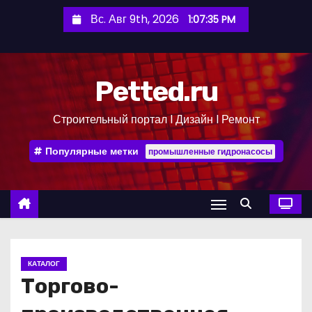
П
Вс. Авг 9th, 2026
1:07:35 PM
е
р
е
Petted.ru
й
т
Строительный портал l Дизайн l Ремонт
и
к
Популярные метки
промышленные гидронасосы
с
о
д
е
р
ж
КАТАЛОГ
и
Торгово-
м