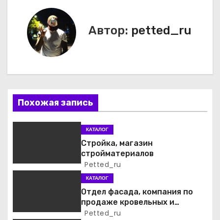
в
Автор:
petted_ru
и
г
а
ц
Похожая запись
и
КАТАЛОГ
я
Стройка, магазин
стройматериалов
п
Petted_ru
о
КАТАЛОГ
Отдел фасада, компания по
з
продаже кровельных и
фасадных материалов
Petted_ru