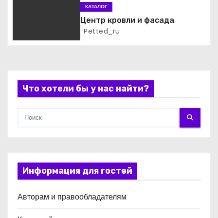
а
КАТАЛОГ
п
Центр кровли и фасада
Petted_ru
и
с
я
Что хотели бы у нас найти?
м
Информация для гостей
Авторам и правообладателям