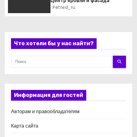
п
Центр кровли и фасада
Petted_ru
и
с
я
Что хотели бы у нас найти?
м
Информация для гостей
Авторам и правообладателям
Карта сайта