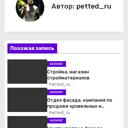
Автор:
petted_ru
и
г
а
ц
Похожая запись
и
КАТАЛОГ
я
Стройка, магазин
стройматериалов
п
Petted_ru
о
КАТАЛОГ
Отдел фасада, компания по
з
продаже кровельных и
фасадных материалов
Petted_ru
а
КАТАЛОГ