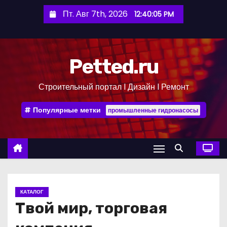
П
Пт. Авг 7th, 2026
12:40:06 PM
е
р
е
Petted.ru
й
т
Строительный портал l Дизайн l Ремонт
и
к
Популярные метки
промышленные гидронасосы
с
о
д
е
р
ж
КАТАЛОГ
и
Твой мир, торговая
м