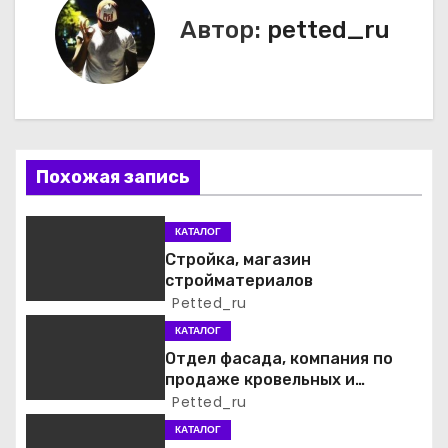
и
Автор:
petted_ru
г
а
ц
и
Похожая запись
я
КАТАЛОГ
п
Стройка, магазин
стройматериалов
о
Petted_ru
КАТАЛОГ
з
Отдел фасада, компания по
а
продаже кровельных и
фасадных материалов
Petted_ru
п
КАТАЛОГ