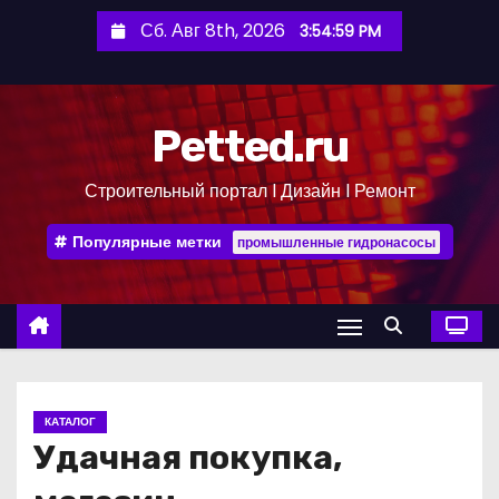
П
Сб. Авг 8th, 2026
3:55:00 PM
е
р
е
Petted.ru
й
т
Строительный портал l Дизайн l Ремонт
и
к
Популярные метки
промышленные гидронасосы
с
о
д
е
р
ж
КАТАЛОГ
и
Удачная покупка,
м