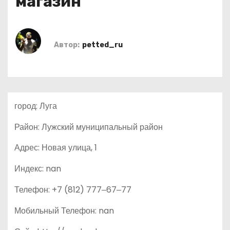
магазин
о
м
у
Автор:
petted_ru
город: Луга
Район: Лужский муниципальный район
Адрес: Новая улица, 1
Индекс: nan
Телефон: +7 (812) 777‒67‒77
Мобильный Телефон: nan