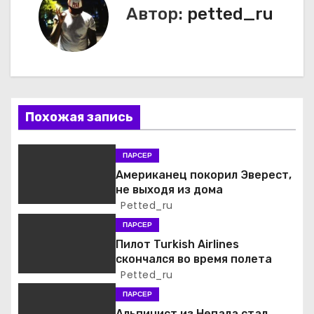
г
Автор:
petted_ru
а
ц
и
Похожая запись
я
п
ПАРСЕР
Американец покорил Эверест,
о
не выходя из дома
Petted_ru
з
ПАРСЕР
а
Пилот Turkish Airlines
скончался во время полета
п
Petted_ru
ПАРСЕР
и
Альпинист из Непала стал