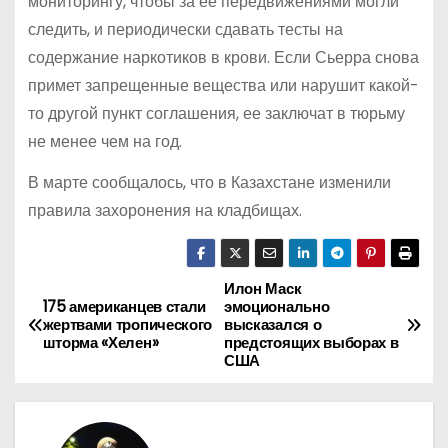
мониторингу, чтобы за ее передвижениями могли
следить, и периодически сдавать тесты на
содержание наркотиков в крови. Если Сьерра снова
примет запрещенные вещества или нарушит какой-
то другой пункт соглашения, ее заключат в тюрьму
не менее чем на год.
В марте сообщалось, что в Казахстане изменили
правила захоронения на кладбищах.
Илон Маск
Н
175 американцев стали
эмоционально
жертвами тропического
высказался о
а
шторма «Хелен»
предстоящих выборах в
США
в
и