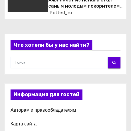
самым молодым покорителем
с
всех 14 высочайших вершин
Petted_ru
мира
я
м
Что хотели бы у нас найти?
Информация для гостей
Авторам и правообладателям
Карта сайта