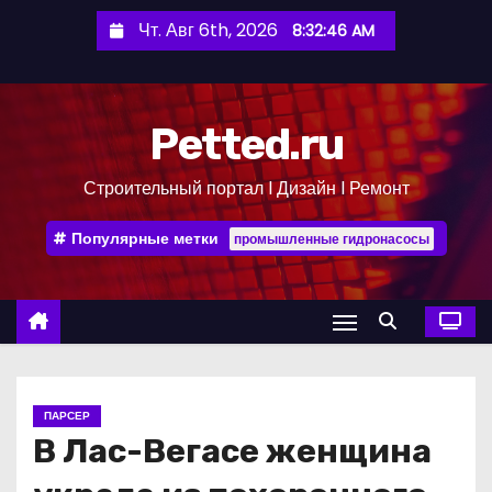
П
Чт. Авг 6th, 2026
8:32:47 AM
е
р
е
Petted.ru
й
т
Строительный портал l Дизайн l Ремонт
и
к
Популярные метки
промышленные гидронасосы
с
о
д
е
р
ж
ПАРСЕР
и
В Лас-Вегасе женщина
м