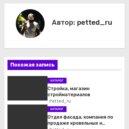
а
в
Автор:
petted_ru
и
г
а
ц
Похожая запись
и
КАТАЛОГ
я
Стройка, магазин
стройматериалов
п
Petted_ru
о
КАТАЛОГ
Отдел фасада, компания по
з
продаже кровельных и