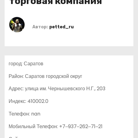
торговая компания
о
м
у
Автор:
petted_ru
город: Саратов
Район: Саратов городской округ
Адрес: улица им. Чернышевского Н.Г., 203
Индекс: 410002.0
Телефон: nan
Мобильный Телефон: +7‒937‒262‒71‒21