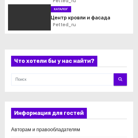
фасадных материалов
Petted_ru
а
КАТАЛОГ
п
Центр кровли и фасада
Petted_ru
и
с
я
Что хотели бы у нас найти?
м
Информация для гостей
Авторам и правообладателям