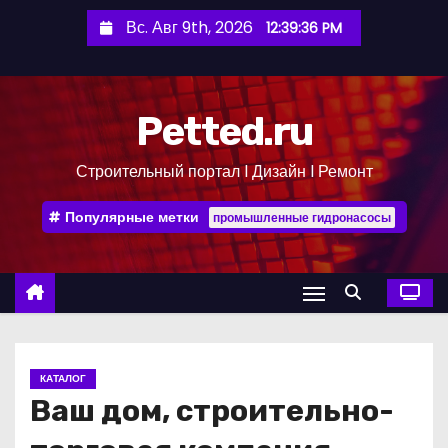
П
Вс. Авг 9th, 2026
12:39:36 PM
е
р
е
Petted.ru
й
т
Строительный портал l Дизайн l Ремонт
и
к
Популярные метки
промышленные гидронасосы
с
о
д
е
р
ж
КАТАЛОГ
и
Ваш дом, строительно-
м