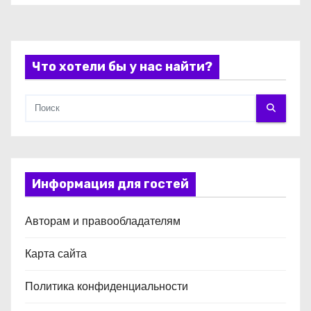
и
с
Что хотели бы у нас найти?
я
м
Информация для гостей
Авторам и правообладателям
Карта сайта
Политика конфиденциальности