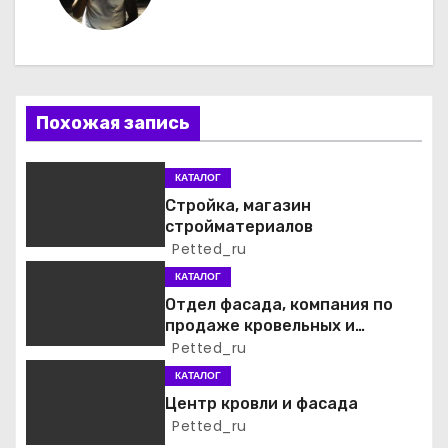
и
г
а
Похожая запись
ц
и
КАТАЛОГ
Стройка, магазин
я
стройматериалов
Petted_ru
п
КАТАЛОГ
о
Отдел фасада, компания по
продаже кровельных и
з
фасадных материалов
Petted_ru
а
КАТАЛОГ
Центр кровли и фасада
п
Petted_ru