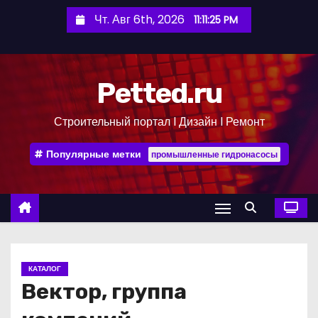
П
Чт. Авг 6th, 2026
11:11:26 PM
е
р
е
Petted.ru
й
т
Строительный портал l Дизайн l Ремонт
и
к
Популярные метки
промышленные гидронасосы
с
о
д
е
р
ж
КАТАЛОГ
и
Вектор, группа
м