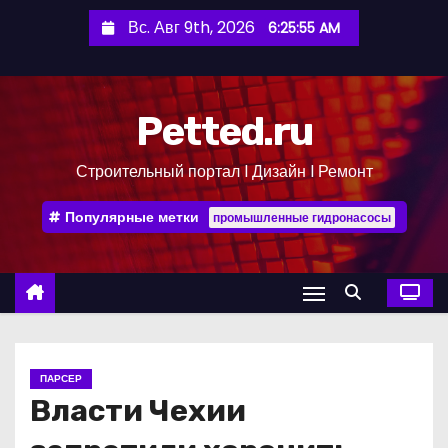
П
Вс. Авг 9th, 2026
6:25:56 AM
е
р
е
Petted.ru
й
т
Строительный портал l Дизайн l Ремонт
и
к
Популярные метки
промышленные гидронасосы
с
о
д
е
р
ж
ПАРСЕР
и
Власти Чехии
м