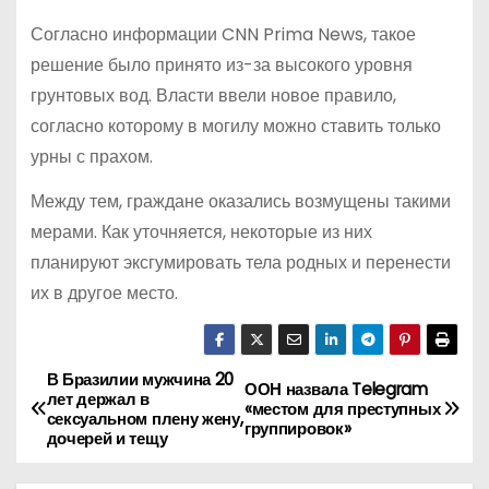
Согласно информации CNN Prima News, такое
решение было принято из-за высокого уровня
грунтовых вод. Власти ввели новое правило,
согласно которому в могилу можно ставить только
урны с прахом.
Между тем, граждане оказались возмущены такими
мерами. Как уточняется, некоторые из них
планируют эксгумировать тела родных и перенести
их в другое место.
В Бразилии мужчина 20
Н
ООН назвала Telegram
лет держал в
«местом для преступных
сексуальном плену жену,
а
группировок»
дочерей и тещу
в