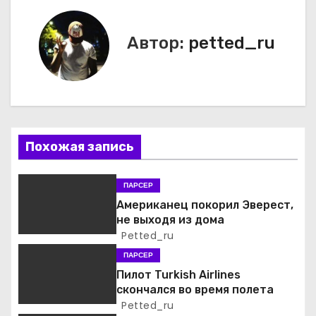
и
Автор:
petted_ru
г
а
ц
и
Похожая запись
я
ПАРСЕР
п
Американец покорил Эверест,
не выходя из дома
о
Petted_ru
ПАРСЕР
з
Пилот Turkish Airlines
а
скончался во время полета
Petted_ru