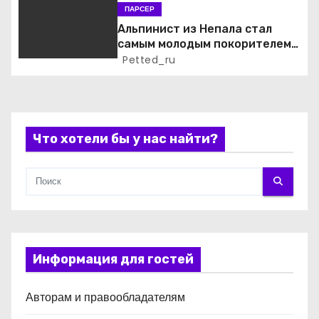
п
ПАРСЕР
Альпинист из Непала стал
и
самым молодым покорителем
всех 14 высочайших вершин
Petted_ru
с
мира
я
м
Что хотели бы у нас найти?
Информация для гостей
Авторам и правообладателям