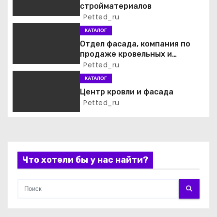
стройматериалов
о
Petted_ru
КАТАЛОГ
з
Отдел фасада, компания по
а
продаже кровельных и
фасадных материалов
Petted_ru
п
КАТАЛОГ
Центр кровли и фасада
и
Petted_ru
с
я
м
Что хотели бы у нас найти?