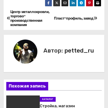
Центр металлокровли,
Н
торгово-
Пласт-профиль, завод
производственная
а
компания
в
и
Автор:
petted_ru
г
а
ц
и
Похожая запись
я
КАТАЛОГ
п
Стройка, магазин