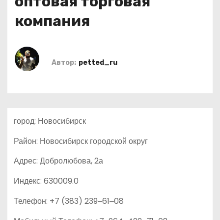
оптовая торговая
о
компания
м
у
Автор:
petted_ru
город: Новосибирск
Район: Новосибирск городской округ
Адрес: Добролюбова, 2а
Индекс: 630009.0
Телефон: +7 (383) 239‒61‒08