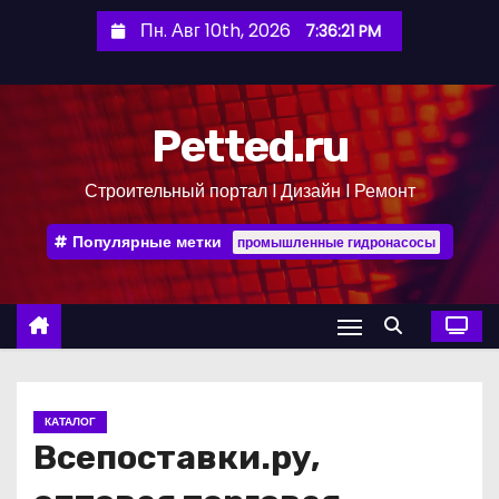
П
Пн. Авг 10th, 2026
7:36:22 PM
е
р
е
Petted.ru
й
т
Строительный портал l Дизайн l Ремонт
и
к
Популярные метки
промышленные гидронасосы
с
о
д
е
р
ж
КАТАЛОГ
и
Всепоставки.ру,
м