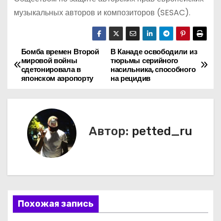
музыкальных авторов и композиторов (SESAC).
Бомба времен Второй
В Канаде освободили из
Н
мировой войны
тюрьмы серийного
сдетонировала в
насильника, способного
а
японском аэропорту
на рецидив
в
и
Автор:
petted_ru
г
а
ц
и
Похожая запись