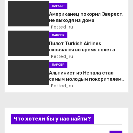
я
ПАРСЕР
п
Американец покорил Эверест,
не выходя из дома
о
Petted_ru
ПАРСЕР
з
Пилот Turkish Airlines
а
скончался во время полета
Petted_ru
п
ПАРСЕР
Альпинист из Непала стал
и
самым молодым покорителем
всех 14 высочайших вершин
Petted_ru
с
мира
я
м
Что хотели бы у нас найти?