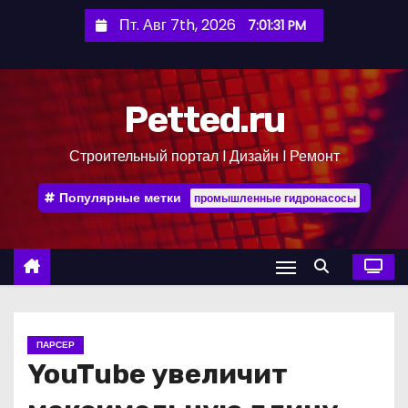
П
Пт. Авг 7th, 2026
7:01:32 PM
е
р
е
Petted.ru
й
т
Строительный портал l Дизайн l Ремонт
и
к
Популярные метки
промышленные гидронасосы
с
о
д
е
р
ж
ПАРСЕР
и
YouTube увеличит
м