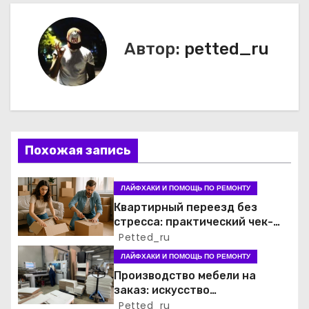
в
и
Автор:
petted_ru
г
а
ц
Похожая запись
и
я
ЛАЙФХАКИ И ПОМОЩЬ ПО РЕМОНТУ
Квартирный переезд без
п
стресса: практический чек-
лист для семьи
Petted_ru
о
ЛАЙФХАКИ И ПОМОЩЬ ПО РЕМОНТУ
з
Производство мебели на
заказ: искусство
а
функциональности и стиля
Petted_ru