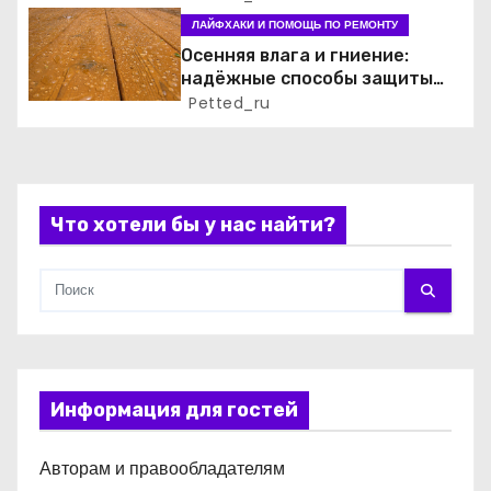
ЛАЙФХАКИ И ПОМОЩЬ ПО РЕМОНТУ
п
Осенняя влага и гниение:
и
надёжные способы защиты
деревянных конструкций на
Petted_ru
с
детской площадке
я
м
Что хотели бы у нас найти?
Информация для гостей
Авторам и правообладателям