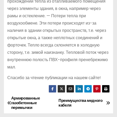
прохождении тепла из отапливаемого помещения
через элементы здания, в окна, например через
рамы и остекление. — Потери тепла при
воздухообмене. Эти потери происходят из-за
наличия в здании открытых пространств, т.е. через
открытые окна, а также неплотных соединений и
форточек. Тепло всегда склоняется в холодную
сторону, т.е. зимой наизнанку. Тепловой поток через
внутреннюю полость ПВХ-профиля пренебрежимо
мал.
Спасибо за чтение публикации на нашем сайте!
Армированные
Н
Преимущества медного
газобетонные
кабеля
перемычки
а