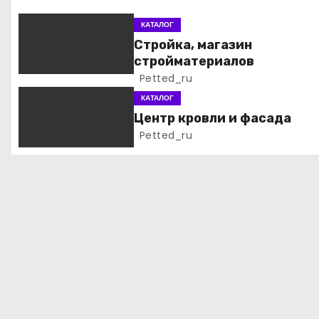
я
КАТАЛОГ
Стройка, магазин
п
стройматериалов
Petted_ru
о
КАТАЛОГ
з
Центр кровли и фасада
Petted_ru
а
п
и
с
я
м