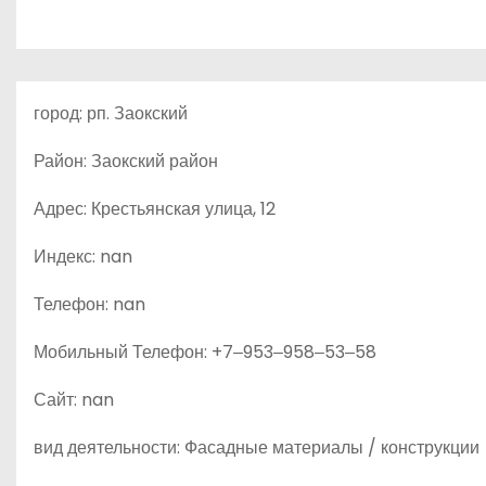
о
м
у
город: рп. Заокский
Район: Заокский район
Адрес: Крестьянская улица, 12
Индекс: nan
Телефон: nan
Мобильный Телефон: +7‒953‒958‒53‒58
Сайт: nan
вид деятельности: Фасадные материалы / конструкции