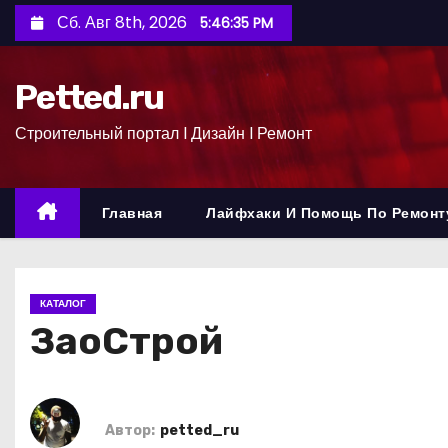
П
Сб. Авг 8th, 2026
5:46:36 PM
е
р
Petted.ru
е
й
Строительный портал l Дизайн l Ремонт
т
и
к
Главная
Лайфхаки И Помощь По Ремонт
с
о
д
КАТАЛОГ
е
ЗаоСтрой
р
ж
и
м
Автор:
petted_ru