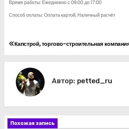
Время работы: Ежедневно с 09:00 до 17:00
Способ оплаты: Оплата картой, Наличный расчёт
Н
Капстрой, торгово-строительная компани
а
в
и
Автор:
petted_ru
г
а
ц
Похожая запись
и