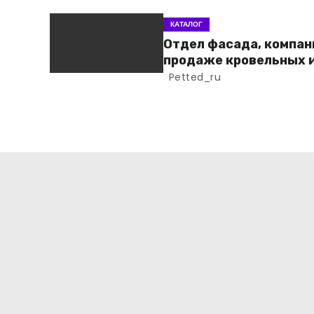
КАТАЛОГ
Отдел фасада, компан
продаже кровельных 
фасадных материало
Petted_ru