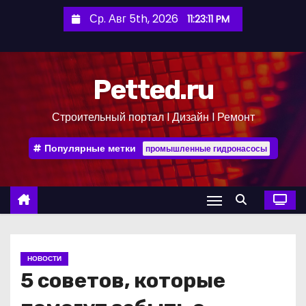
П
Ср. Авг 5th, 2026
11:23:12 PM
е
р
е
Petted.ru
й
т
Строительный портал l Дизайн l Ремонт
и
к
Популярные метки
промышленные гидронасосы
с
о
д
е
р
ж
НОВОСТИ
и
5 советов, которые
м