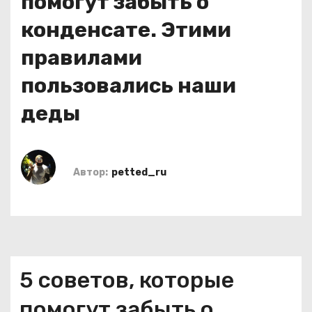
помогут забыть о
о
конденсате. Этими
м
у
правилами
пользовались наши
деды
Автор:
petted_ru
5 советов, которые
помогут забыть о