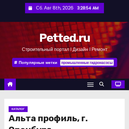
П
Сб. Авг 8th, 2026
3:28:55 AM
е
р
е
Petted.ru
й
т
Строительный портал l Дизайн l Ремонт
и
к
Популярные метки
промышленные гидронасосы
с
о
д
е
р
ж
КАТАЛОГ
и
Альта профиль, г.
м