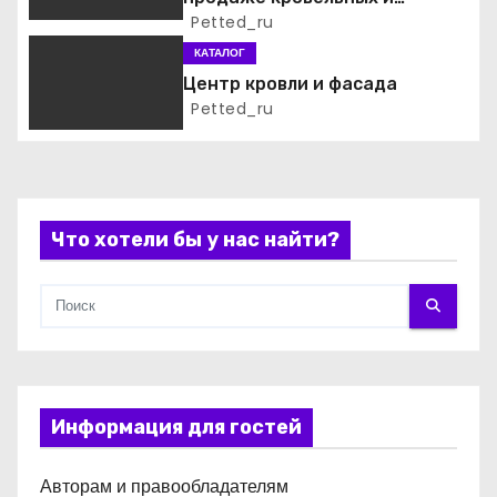
а
фасадных материалов
Petted_ru
КАТАЛОГ
п
Центр кровли и фасада
и
Petted_ru
с
я
Что хотели бы у нас найти?
м
Информация для гостей
Авторам и правообладателям