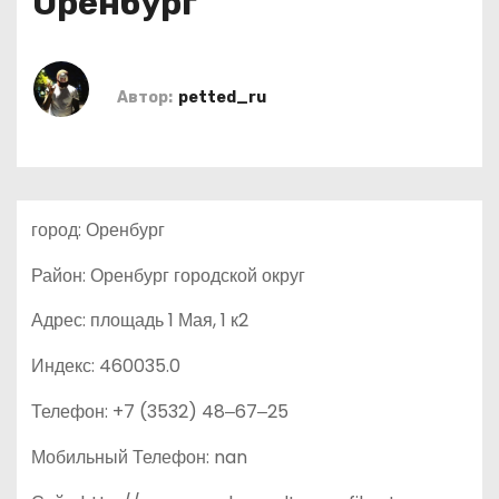
Оренбург
о
м
у
Автор:
petted_ru
город: Оренбург
Район: Оренбург городской округ
Адрес: площадь 1 Мая, 1 к2
Индекс: 460035.0
Телефон: +7 (3532) 48‒67‒25
Мобильный Телефон: nan