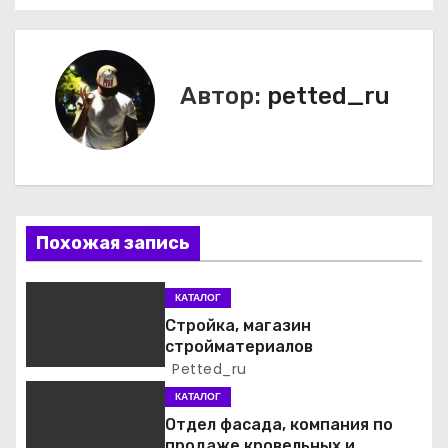
а
в
и
Автор:
petted_ru
г
а
ц
Похожая запись
и
я
КАТАЛОГ
Стройка, магазин
п
стройматериалов
Petted_ru
о
КАТАЛОГ
з
Отдел фасада, компания по
продаже кровельных и