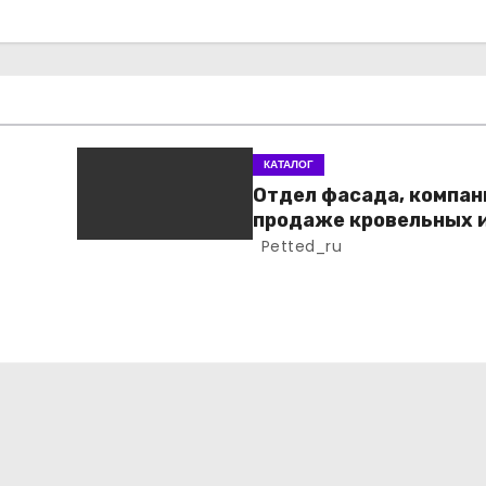
КАТАЛОГ
Отдел фасада, компан
продаже кровельных 
фасадных материало
Petted_ru