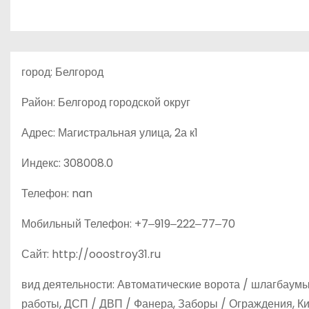
о
м
у
город: Белгород
Район: Белгород городской округ
Адрес: Магистральная улица, 2а к1
Индекс: 308008.0
Телефон: nan
Мобильный Телефон: +7‒919‒222‒77‒70
Сайт: http://ooostroy31.ru
вид деятельности: Автоматические ворота / шлагбаум
работы, ДСП / ДВП / Фанера, Заборы / Ограждения, К