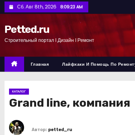
П
Сб. Авг 8th, 2026
8:09:24 AM
е
р
Petted.ru
е
й
Строительный портал l Дизайн l Ремонт
т
и
к
Главная
Лайфхаки И Помощь По Ремонт
с
о
д
КАТАЛОГ
е
Grand line, компания
р
ж
и
м
Автор:
petted_ru