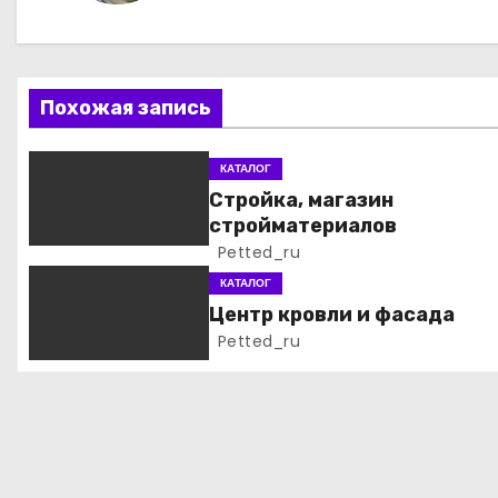
г
а
ц
Похожая запись
и
КАТАЛОГ
я
Стройка, магазин
стройматериалов
п
Petted_ru
о
КАТАЛОГ
Центр кровли и фасада
з
Petted_ru
а
п
и