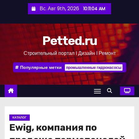
П
Вс. Авг 9th, 2026
10:11:04 AM
е
р
е
Petted.ru
й
т
Строительный портал l Дизайн l Ремонт
и
к
Популярные метки
промышленные гидронасосы
с
о
д
е
р
ж
КАТАЛОГ
и
Ewig, компания по
м