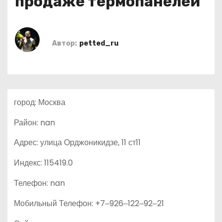
продаже термопанелей
о
м
у
Автор:
petted_ru
город: Москва
Район: nan
Адрес: улица Орджоникидзе, 11 ст11
Индекс: 115419.0
Телефон: nan
Мобильный Телефон: +7‒926‒122‒92‒21