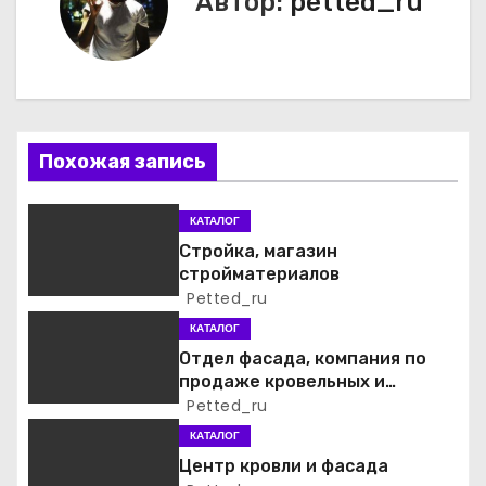
Автор:
petted_ru
г
а
ц
и
Похожая запись
я
КАТАЛОГ
п
Стройка, магазин
стройматериалов
о
Petted_ru
КАТАЛОГ
з
Отдел фасада, компания по
а
продаже кровельных и
фасадных материалов
Petted_ru
п
КАТАЛОГ
Центр кровли и фасада
и