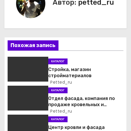
г
Автор:
petted_ru
а
ц
и
Похожая запись
я
п
КАТАЛОГ
Стройка, магазин
о
стройматериалов
Petted_ru
з
КАТАЛОГ
а
Отдел фасада, компания по
продаже кровельных и
п
фасадных материалов
Petted_ru
КАТАЛОГ
и
Центр кровли и фасада