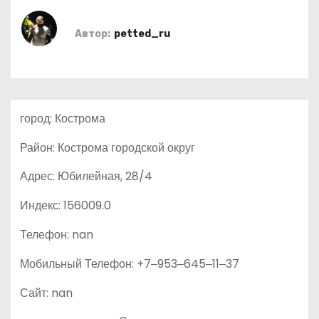
о
м
Автор:
petted_ru
у
город: Кострома
Район: Кострома городской округ
Адрес: Юбилейная, 28/4
Индекс: 156009.0
Телефон: nan
Мобильный Телефон: +7‒953‒645‒11‒37
Сайт: nan