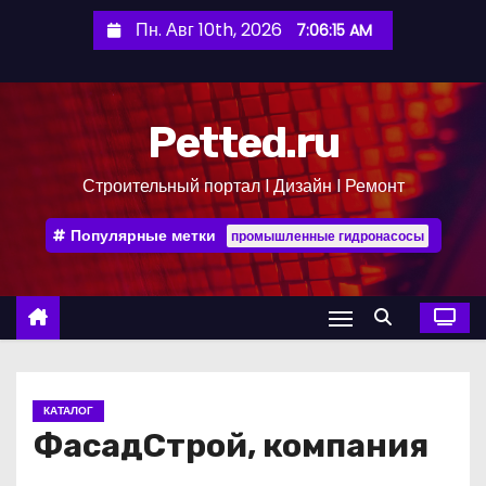
П
Пн. Авг 10th, 2026
7:06:16 AM
е
р
е
Petted.ru
й
т
Строительный портал l Дизайн l Ремонт
и
к
Популярные метки
промышленные гидронасосы
с
о
д
е
р
ж
КАТАЛОГ
и
ФасадСтрой, компания
м