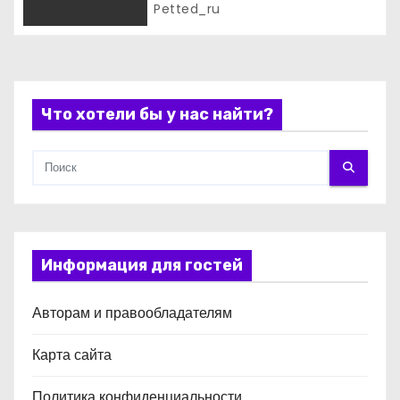
Petted_ru
с
я
м
Что хотели бы у нас найти?
Информация для гостей
Авторам и правообладателям
Карта сайта
Политика конфиденциальности