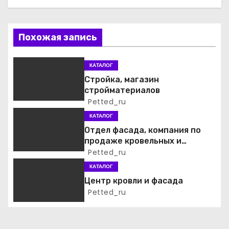
а
ц
Похожая запись
и
КАТАЛОГ
я
Стройка, магазин
стройматериалов
п
Petted_ru
о
КАТАЛОГ
Отдел фасада, компания по
з
продаже кровельных и
фасадных материалов
Petted_ru
а
КАТАЛОГ
п
Центр кровли и фасада
Petted_ru
и
с