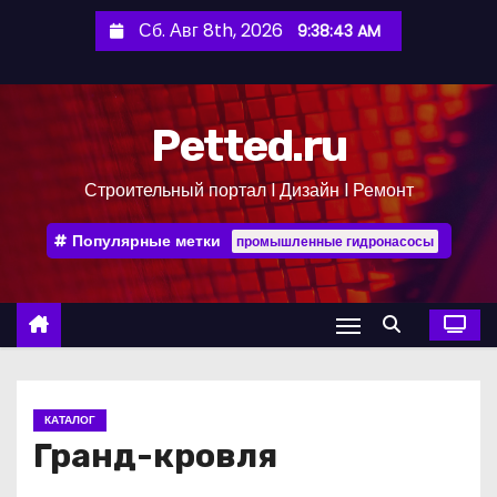
П
Сб. Авг 8th, 2026
9:38:43 AM
е
р
е
Petted.ru
й
т
Строительный портал l Дизайн l Ремонт
и
к
Популярные метки
промышленные гидронасосы
с
о
д
е
р
ж
КАТАЛОГ
и
Гранд-кровля
м