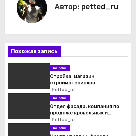
Автор:
petted_ru
и
г
а
ц
Похожая запись
и
КАТАЛОГ
я
Стройка, магазин
стройматериалов
п
Petted_ru
о
КАТАЛОГ
Отдел фасада, компания по
з
продаже кровельных и
фасадных материалов
Petted_ru
а
КАТАЛОГ