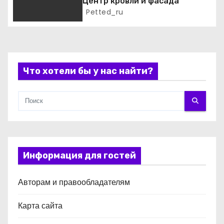
п
Центр кровли и фасада
Petted_ru
и
с
я
Что хотели бы у нас найти?
м
Информация для гостей
Авторам и правообладателям
Карта сайта