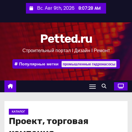
П
Вс. Авг 9th, 2026
8:07:29 AM
е
р
е
Petted.ru
й
т
Строительный портал l Дизайн l Ремонт
и
к
Популярные метки
промышленные гидронасосы
с
о
д
е
р
ж
КАТАЛОГ
и
Проект, торговая
м