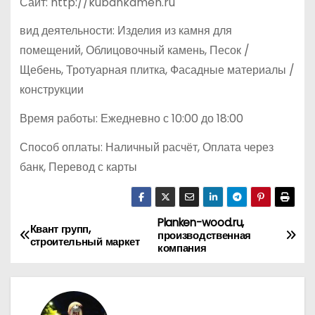
Сайт: http://kubankamen.ru
вид деятельности: Изделия из камня для
помещений, Облицовочный камень, Песок /
Щебень, Тротуарная плитка, Фасадные материалы /
конструкции
Время работы: Ежедневно с 10:00 до 18:00
Способ оплаты: Наличный расчёт, Оплата через
банк, Перевод с карты
Planken-wood.ru,
Н
Квант групп,
производственная
строительный маркет
компания
а
в