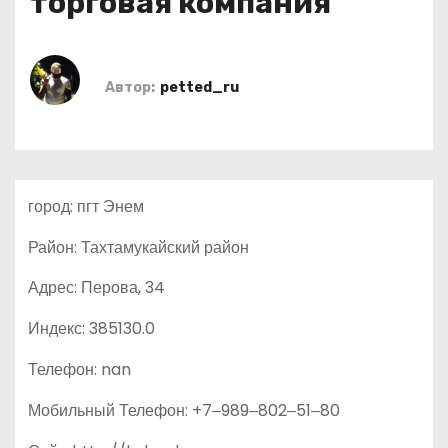
торговая компания
о
м
у
Автор:
petted_ru
город: пгт Энем
Район: Тахтамукайский район
Адрес: Перова, 34
Индекс: 385130.0
Телефон: nan
Мобильный Телефон: +7‒989‒802‒51‒80