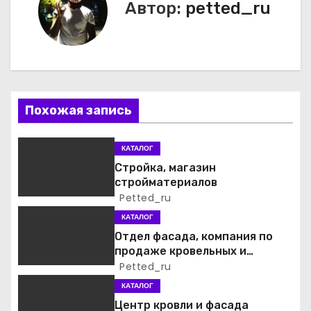
и
Автор:
petted_ru
г
а
ц
Похожая запись
и
я
КАТАЛОГ
Стройка, магазин
п
стройматериалов
Petted_ru
о
КАТАЛОГ
з
Отдел фасада, компания по
продаже кровельных и
а
фасадных материалов
Petted_ru
КАТАЛОГ
п
Центр кровли и фасада