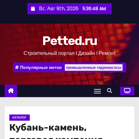
П
Вс. Авг 9th, 2026
5:36:49 AM
е
р
е
Petted.ru
й
т
Строительный портал l Дизайн l Ремонт
и
к
Популярные метки
промышленные гидронасосы
с
о
д
е
р
ж
КАТАЛОГ
и
Кубань-камень,
м