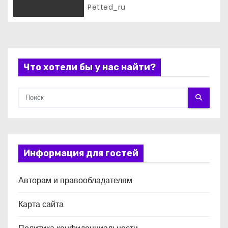
и
Petted_ru
с
я
Что хотели бы у нас найти?
м
Информация для гостей
Авторам и правообладателям
Карта сайта