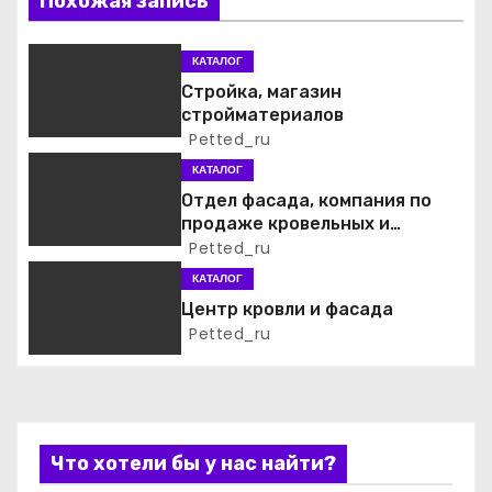
Похожая запись
и
КАТАЛОГ
я
Стройка, магазин
стройматериалов
п
Petted_ru
о
КАТАЛОГ
Отдел фасада, компания по
з
продаже кровельных и
фасадных материалов
Petted_ru
а
КАТАЛОГ
п
Центр кровли и фасада
Petted_ru
и
с
я
Что хотели бы у нас найти?