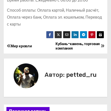
Время работы: Ежедневно с 08:00 до 20:00
Способ оплаты: Оплата картой, Наличный расчёт,
Оплата через банк, Оплата эл. кошельком, Перевод
с карты
Кубань-камень, торговая
Н
Мир кровли
компания
а
в
Автор:
petted_ru
и
г
а
ц