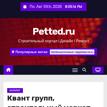
П
Пн. Авг 10th, 2026
8:06:15 PM
е
р
е
Petted.ru
й
т
Строительный портал l Дизайн l Ремонт
и
к
Популярные метки
промышленные гидронасосы
с
о
д
е
р
ж
КАТАЛОГ
и
Квант групп,
м