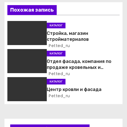
ц
Похожая запись
и
я
КАТАЛОГ
Стройка, магазин
п
стройматериалов
Petted_ru
о
КАТАЛОГ
з
Отдел фасада, компания по
продаже кровельных и
а
фасадных материалов
Petted_ru
КАТАЛОГ
п
Центр кровли и фасада
и
Petted_ru
с
я