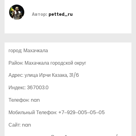
о
м
Автор:
petted_ru
у
город: Махачкала
Район: Махачкала городской округ
Адрес: улица Ирчи Казака, 31/6
Индекс: 367003.0
Телефон: nan
Мобильный Телефон: +7‒929‒005‒05‒05
Сайт: nan