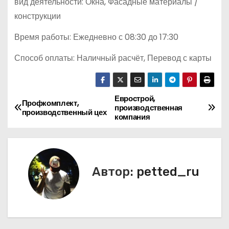
вид деятельности: Окна, Фасадные материалы /
конструкции
Время работы: Ежедневно с 08:30 до 17:30
Способ оплаты: Наличный расчёт, Перевод с карты
Еврострой,
Н
Профкомплект,
производственная
производственный цех
компания
а
в
и
Автор:
petted_ru
г
а