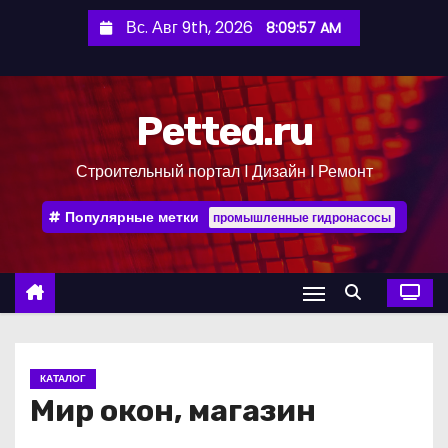
П
Вс. Авг 9th, 2026
8:09:58 AM
е
р
е
Petted.ru
й
т
Строительный портал l Дизайн l Ремонт
и
к
Популярные метки
промышленные гидронасосы
с
о
д
е
р
ж
КАТАЛОГ
и
Мир окон, магазин
м