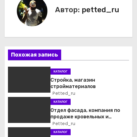
в
Автор:
petted_ru
и
г
а
Похожая запись
ц
и
КАТАЛОГ
Стройка, магазин
я
стройматериалов
Petted_ru
п
КАТАЛОГ
о
Отдел фасада, компания по
продаже кровельных и
з
фасадных материалов
Petted_ru
а
КАТАЛОГ