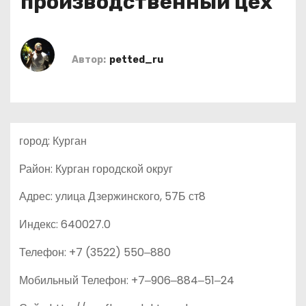
производственный цех
о
м
у
Автор:
petted_ru
город: Курган
Район: Курган городской округ
Адрес: улица Дзержинского, 57Б ст8
Индекс: 640027.0
Телефон: +7 (3522) 550‒880
Мобильный Телефон: +7‒906‒884‒51‒24