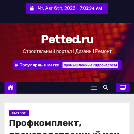
П
Чт. Авг 6th, 2026
7:03:35 AM
е
р
е
Petted.ru
й
т
Строительный портал l Дизайн l Ремонт
и
к
Популярные метки
промышленные гидронасосы
с
о
д
е
р
ж
КАТАЛОГ
и
Профкомплект,
м