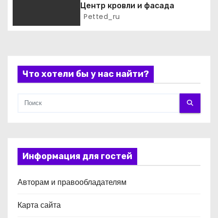
Центр кровли и фасада
п
Petted_ru
и
с
Что хотели бы у нас найти?
я
м
Информация для гостей
Авторам и правообладателям
Карта сайта