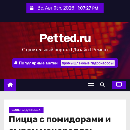
П
Вс. Авг 9th, 2026
1:07:28 PM
е
р
е
Petted.ru
й
т
Строительный портал l Дизайн l Ремонт
и
к
Популярные метки
промышленные гидронасосы
с
о
д
е
р
ж
СОВЕТЫ ДЛЯ ВСЕХ
и
Пицца с помидорами и
м