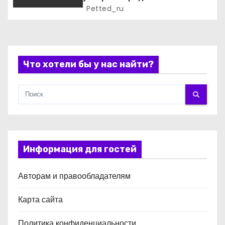
с
и обойти конкурентов
Petted_ru
я
м
Что хотели бы у нас найти?
Информация для гостей
Авторам и правообладателям
Карта сайта
Политика конфиденциальности