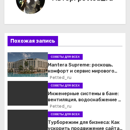
а
ц
и
Похожая запись
я
п
СОВЕТЫ ДЛЯ ВСЕХ
Mantera Supreme: роскошь,
о
комфорт и сервис мирового
уровня
Petted_ru
з
СОВЕТЫ ДЛЯ ВСЕХ
а
Инженерные системы в бане:
вентиляция, водоснабжение и
п
электрика
Petted_ru
СОВЕТЫ ДЛЯ ВСЕХ
и
Турборежим для бизнеса: Как
ускорить продвижение сайта