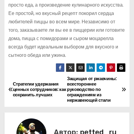
просто еда, а произведение кулинарного искусства.
Ее простой, но вкусный рецепт покорил сердца
любителей пиццы во всем мире. Независимо от
того, заказываете ли вы ее в пиццерии или готовите
дома, пицца с помидорами и сыром моцарелла
всегда будет идеальным выбором для вкусного и
сытного обеда или ужина.
Защищая от ржавчины:
Н
Стратегии удержания
всестороннее
ценных сотрудников: как
руководство по
а
сохранить лучших
ограждениям из
нержавеющей стали
в
и
г
Автор:
petted_ru