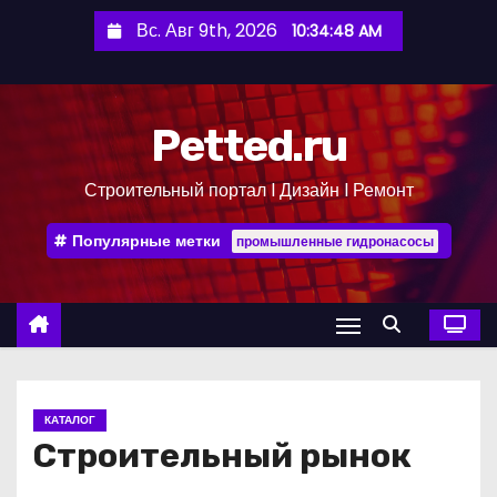
П
Вс. Авг 9th, 2026
10:34:49 AM
е
р
е
Petted.ru
й
т
Строительный портал l Дизайн l Ремонт
и
к
Популярные метки
промышленные гидронасосы
с
о
д
е
р
ж
КАТАЛОГ
и
Строительный рынок
м