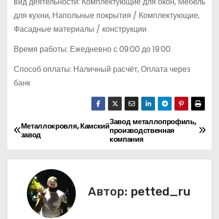
вид деятельности: Комплектующие для окон, Мебель
для кухни, Напольные покрытия / Комплектующие,
Фасадные материалы / конструкции
Время работы: Ежедневно с 09:00 до 19:00
Способ оплаты: Наличный расчёт, Оплата через
банк
Завод металлопрофиль,
Н
Металлокровля, Камский
производственная
завод
компания
а
в
и
Автор:
petted_ru
г