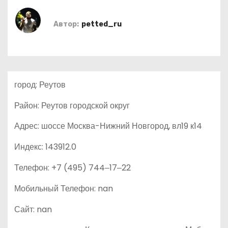
о
м
Автор:
petted_ru
у
город: Реутов
Район: Реутов городской округ
Адрес: шоссе Москва-Нижний Новгород, вл19 к14
Индекс: 143912.0
Телефон: +7 (495) 744‒17‒22
Мобильный Телефон: nan
Сайт: nan