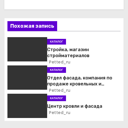
а
ц
Похожая запись
и
я
КАТАЛОГ
Стройка, магазин
п
стройматериалов
Petted_ru
о
КАТАЛОГ
з
Отдел фасада, компания по
продаже кровельных и
а
фасадных материалов
Petted_ru
КАТАЛОГ
п
Центр кровли и фасада
и
Petted_ru
с