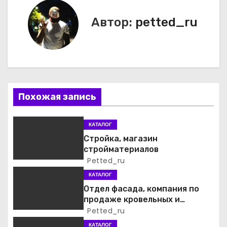
в
Автор:
petted_ru
и
г
а
Похожая запись
ц
и
КАТАЛОГ
Стройка, магазин
я
стройматериалов
Petted_ru
п
КАТАЛОГ
о
Отдел фасада, компания по
продаже кровельных и
з
фасадных материалов
Petted_ru
КАТАЛОГ