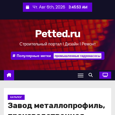
П
Чт. Авг 6th, 2026
3:45:53 AM
е
р
е
Petted.ru
й
т
Строительный портал l Дизайн l Ремонт
и
к
Популярные метки
промышленные гидронасосы
с
о
д
е
р
ж
КАТАЛОГ
и
Завод металлопрофиль,
м