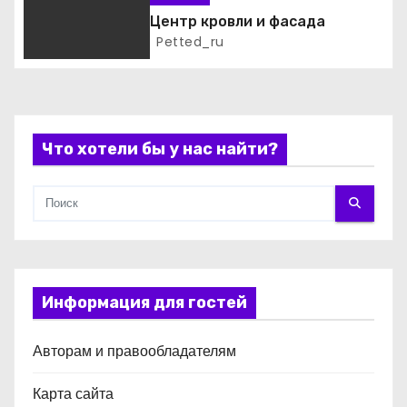
а
Центр кровли и фасада
п
Petted_ru
и
с
Что хотели бы у нас найти?
я
м
Информация для гостей
Авторам и правообладателям
Карта сайта