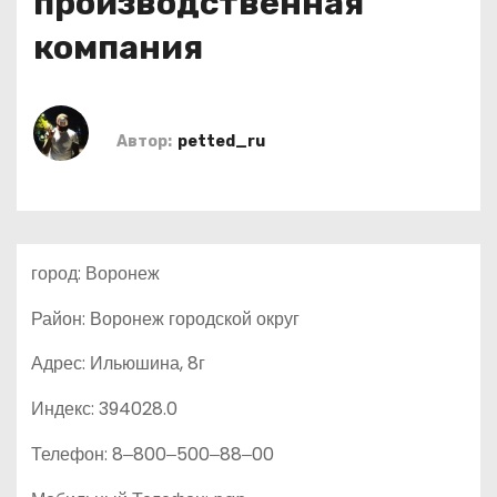
производственная
о
компания
м
у
Автор:
petted_ru
город: Воронеж
Район: Воронеж городской округ
Адрес: Ильюшина, 8г
Индекс: 394028.0
Телефон: 8‒800‒500‒88‒00